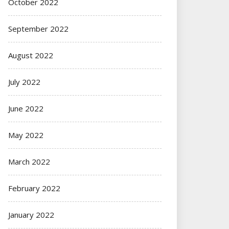
October 2022
September 2022
August 2022
July 2022
June 2022
May 2022
March 2022
February 2022
January 2022