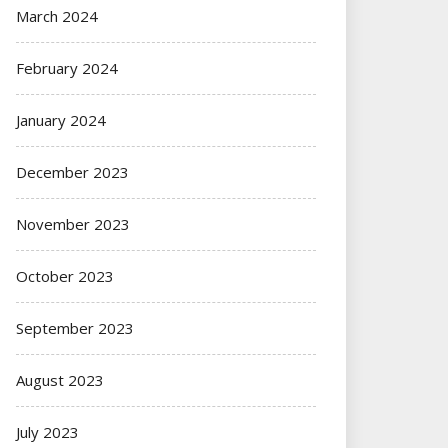
March 2024
February 2024
January 2024
December 2023
November 2023
October 2023
September 2023
August 2023
July 2023