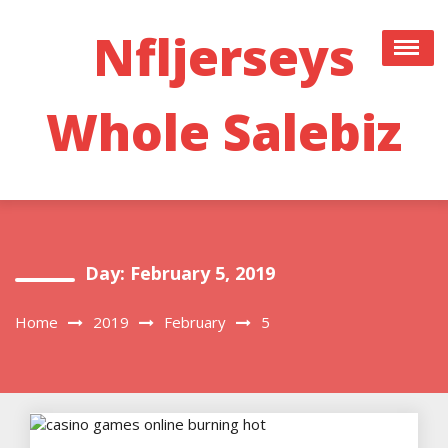
Skip
to
Nfljerseys
content
Whole Salebiz
Bicara Dengan Kami
Hubungi Penerbit
Day:
February 5, 2019
Home
2019
February
5