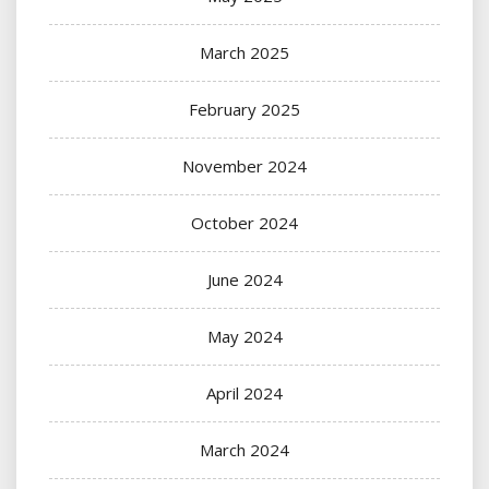
March 2025
February 2025
November 2024
October 2024
June 2024
May 2024
April 2024
March 2024