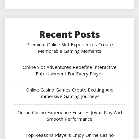
Recent Posts
Premium Online Slot Experiences Create
Memorable Gaming Moments
Online Slot Adventures Redefine Interactive
Entertainment For Every Player
Online Casino Games Create Exciting And
Immersive Gaming Journeys
Online Casino Experience Ensures Joyful Play And
Smooth Performance
Top Reasons Players Enjoy Online Casino