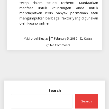
tetap dalam situasi terhenti. Manfaatkan
manfaat untuk keuntungan Anda untuk
mendapatkan lebih banyak permainan atau
mengumpulkan berbagai faktor yang digunakan
oleh kasino online.
Posted
Michael Bluejay
February 5, 2019
Kasino
on
No Comments
Search
Search