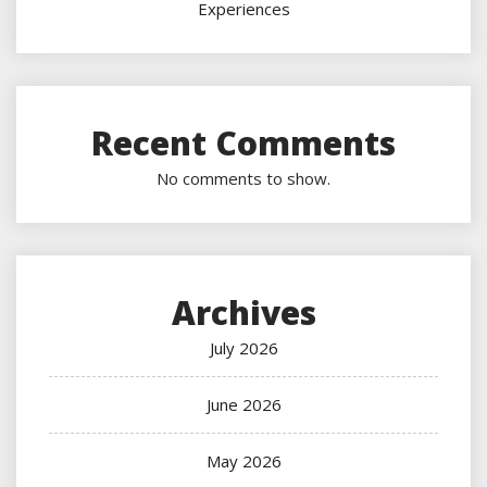
Experiences
Recent Comments
No comments to show.
Archives
July 2026
June 2026
May 2026