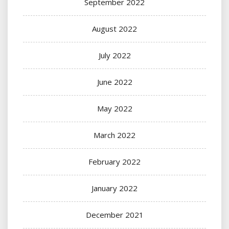
September 2022
August 2022
July 2022
June 2022
May 2022
March 2022
February 2022
January 2022
December 2021